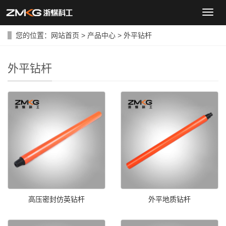
导
航
菜
您的位置：
网站首页
>
产品中心
>
外平钻杆
单
外平钻杆
高压密封仿英钻杆
外平地质钻杆